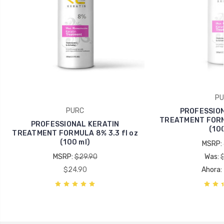
PU
PURC
PROFESSION
TREATMENT FORMU
PROFESSIONAL KERATIN
(100
TREATMENT FORMULA 8% 3.3 fl oz
(100 ml)
MSRP:
MSRP:
$29.90
Was:
$24.90
Ahora: