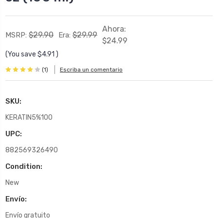
Ahora:
$29.90
$29.99
MSRP:
Era:
$24.99
(You save
$4.91
)
(1)
Escriba un comentario
SKU:
KERATIN5%100
UPC:
882569326490
Condition:
New
Envío:
Envío gratuito