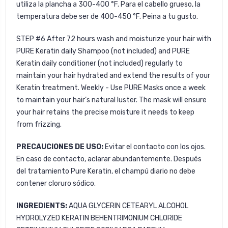
utiliza la plancha a 300-400 °F. Para el cabello grueso, la
temperatura debe ser de 400-450 °F. Peina a tu gusto.
STEP #6
After 72 hours wash and moisturize your hair with
PURE Keratin daily Shampoo
(not included) and
PURE
Keratin daily conditioner
(not included) regularly to
maintain your hair hydrated and extend the results of your
Keratin treatment. Weekly - Use
PURE Masks
once a week
to maintain your hair’s natural luster. The mask will ensure
your hair retains the precise moisture it needs to keep
from frizzing.
PRECAUCIONES DE USO:
Evitar el contacto con los ojos.
En caso de contacto, aclarar abundantemente. Después
del tratamiento Pure Keratin, el champú diario no debe
contener cloruro sódico.
INGREDIENTS:
AQUA GLYCERIN CETEARYL ALCOHOL
HYDROLYZED KERATIN BEHENTRIMONIUM CHLORIDE