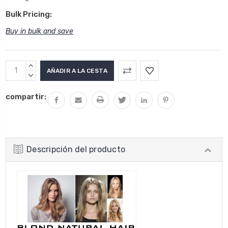
Bulk Pricing:
Buy in bulk and save
Stock
AUMENTAR
actual:
LA
DISMINUIR
CANTIDAD:
LA
compartir:
CANTIDAD:
Descripción del producto