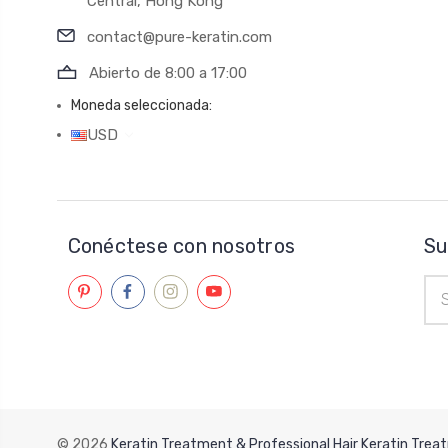
Central, Hong Kong
contact@pure-keratin.com
Abierto de 8:00 a 17:00
Moneda seleccionada:
USD
Conéctese con nosotros
Su
Dir
de
cor
ele
© 2026
Keratin Treatment & Professional Hair Keratin Treat