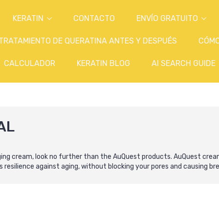
KERATIN
CONTACTO
ENVÍO GRATUITO
TRATAMIENTO DE QUERATINA ANTES Y DESPUÉS
CÓM
CALCULADOR
KERATIN BLOG
AI SEARCH GUIDE
AL
ing cream, look no further than the AuQuest products
. AuQuest crea
 resilience against aging, without blocking your pores and causing br