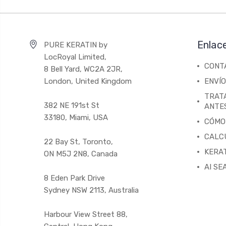
Enlac
PURE KERATIN by
LocRoyal Limited,
CONT
8 Bell Yard, WC2A 2JR,
London, United Kingdom
ENVÍO
TRAT
382 NE 191st St
ANTE
33180, Miami, USA
CÓMO
CALC
22 Bay St, Toronto,
KERAT
ON M5J 2N8, Canada
AI SE
8 Eden Park Drive
Sydney NSW 2113, Australia
Harbour View Street 88,