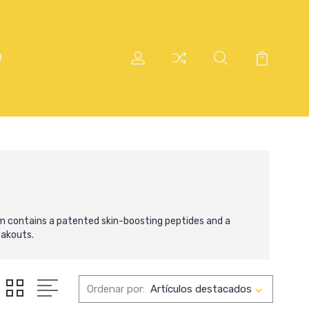
O
m contains a patented skin-boosting peptides and a
eakouts.
Ordenar por: