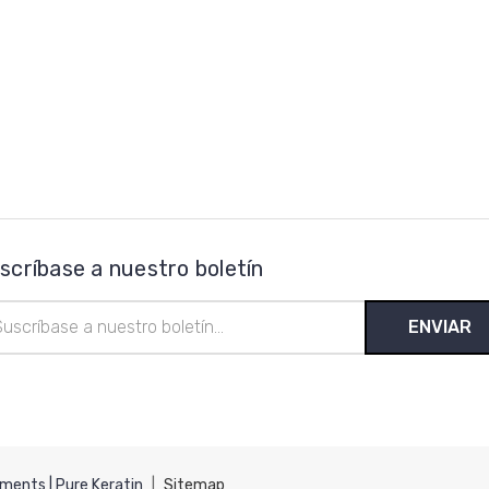
scríbase a nuestro boletín
ección
reo
ctrónico
ments | Pure Keratin
|
Sitemap