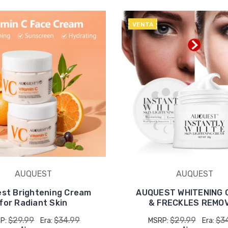
VENTA
AUQUEST
AUQUEST
st Brightening Cream
AUQUEST WHITENING 
for Radiant Skin
& FRECKLES REMO
$29.99
$34.99
$29.99
$3
P:
Era:
MSRP:
Era: