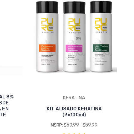
AL 8%
KERATINA
ESDE
A EN
KIT ALISADO KERATINA
NTE
(3x100ml)
$69.99
$59.99
MSRP: