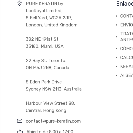
Enlac
PURE KERATIN by
LocRoyal Limited,
CONT
8 Bell Yard, WC2A 2JR,
London, United Kingdom
ENVÍO
TRAT
382 NE 191st St
ANTE
33180, Miami, USA
CÓMO
CALC
22 Bay St, Toronto,
KERAT
ON M5J 2N8, Canada
AI SE
8 Eden Park Drive
Sydney NSW 2113, Australia
Harbour View Street 88,
Central, Hong Kong
contact@pure-keratin.com
Abierto de 8:00 a 17:00