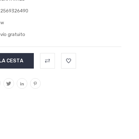
82569326490
ew
vío gratuito