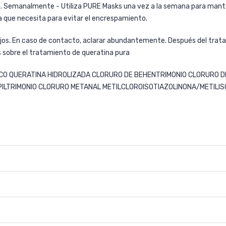
na. Semanalmente - Utiliza PURE
Masks
una vez a la semana para mantene
a que necesita para evitar el encrespamiento.
ojos. En caso de contacto, aclarar abundantemente. Después del trata
s sobre el tratamiento de queratina pura
CO QUERATINA HIDROLIZADA CLORURO DE BEHENTRIMONIO CLORURO D
LTRIMONIO CLORURO METANAL METILCLOROISOTIAZOLINONA/METILISOTI