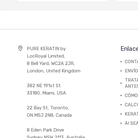
Enlac
PURE KERATIN by
LocRoyal Limited,
CONT
8 Bell Yard, WC2A 2JR,
London, United Kingdom
ENVÍO
TRAT
382 NE 191st St
ANTE
33180, Miami, USA
CÓMO
CALC
22 Bay St, Toronto,
KERAT
ON M5J 2N8, Canada
AI SE
8 Eden Park Drive
Sydney NSW 2113, Australia