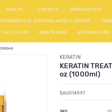
KERATIN
CONTACTO
ENVÍO GRATUITO
TRATAMIENTO DE QUERATINA ANTES Y DESPUÉS
CÓM
CALCULADOR
KERATIN BLOG
AI SEARCH GUIDE
(1000ml)
KERATIN
KERATIN TREAT
oz (1000ml)
$AUD149.97
SKU:
Q