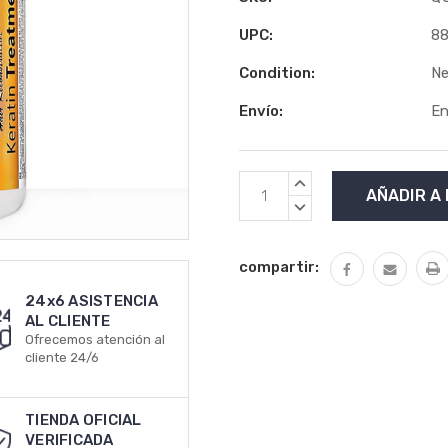
UPC:
8
Condition:
N
Envío:
En
Stock
AUMENTAR
actual:
LA
DISMINUIR
CANTIDAD:
LA
CANTIDAD:
compartir:
24x6 ASISTENCIA
AL CLIENTE
Ofrecemos atención al
cliente 24/6
TIENDA OFICIAL
VERIFICADA